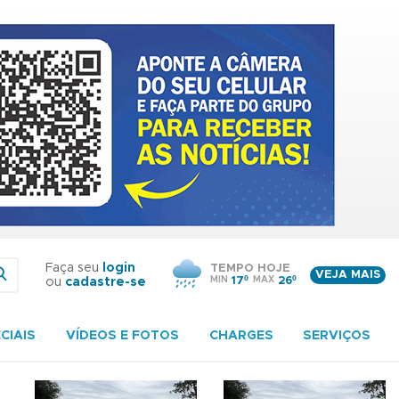
Faça seu
login
TEMPO HOJE
VEJA MAIS
MIN
17º
MAX
26º
ou
cadastre-se
CIAIS
VÍDEOS E FOTOS
CHARGES
SERVIÇOS