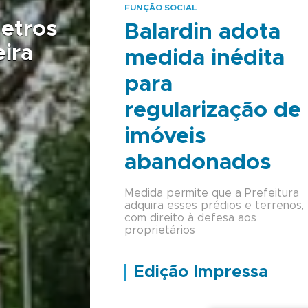
FUNÇÃO SOCIAL
a
Torneio de tiro é 
Balardin adota
na SRB
medida inédita
para
regularização de
imóveis
abandonados
Medida permite que a Prefeitura
adquira esses prédios e terrenos,
com direito à defesa aos
proprietários
Edição Impressa