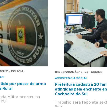
18H21 - POLÍCIA
04/08/2026 ÀS 16H23 - CIDADE
MPO
ASSISTÊNCIA SOCIAL
ido por posse de arma
Prefeitura cadastra 20 fam
a Rural
atingidas pela enchente e
Cachoeira do Sul
ada Militar ocorreu na
Iruí
Trabalho será feito até sext
Smis