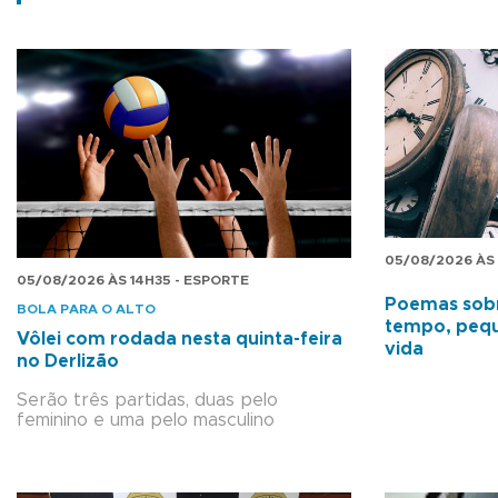
05/08/2026 ÀS 
05/08/2026 ÀS 14H35 - ESPORTE
Poemas sob
BOLA PARA O ALTO
tempo, pequ
Vôlei com rodada nesta quinta-feira
vida
no Derlizão
Serão três partidas, duas pelo
feminino e uma pelo masculino